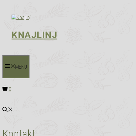
Hop
til
indhold
KNAJLINJ
MENU
0
Kontakt